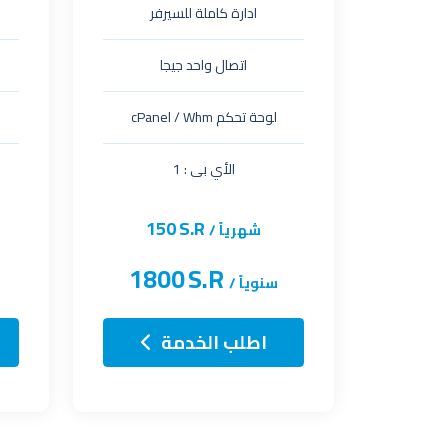
ادارة كاملة للسيرفر
اتصال واحد جيجا
لوحة تحكم cPanel / Whm
الأي بى : 1
150
S.R
شهرياً /
1800
S.R
سنوياً /
اطلب الخدمة