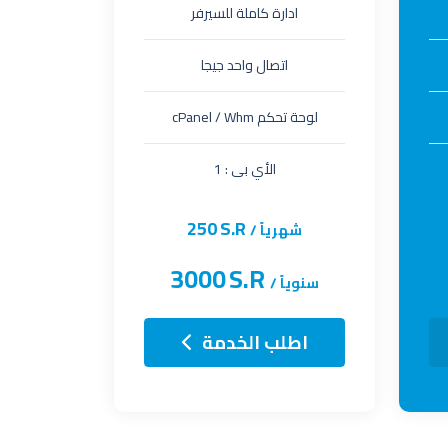
ادارة كاملة للسيرفر
اتصال واحد جيجا
لوحة تحكم cPanel / Whm
الأي بى : 1
250
S.R
شهرياً /
3000
S.R
سنوياً /
اطلب الخدمة