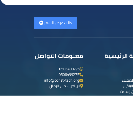
طلب عرض السعر
ة الرئيسية
معلومات التواصل
0506499275
0506499275
لعملاء
info@const-tech.org
لبنكي
الرياض - حي الرمال
ن إساءة
عملاء
كرة