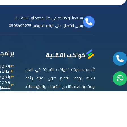
يسعدنا تواصلكم في حال وجود اي استفسار
برجى الاتصال على الرقم الموضح
0506499275
برامجن
كواكب التقنية
برنامج إ
تأسست شركة "كواكب التقنية" في العام
ربط الأ
برنامج م
2020 بهدف تقديم حلول تقنية رائدة
برنامج 
ومبتكرة لعملائنا من الشركات والمؤسسات.
للأطفال
الربط م
نحن نؤمن في "كواكب التقنية" بأهمية
برنامج 
التكنولوجيا كعامل مساعد رئيسي لنجاح
برنامج إ
برنامج 
الأعمال إلى أعلى المستويات.
برنامج 
برنامج إ
المزيد عنا
برنامج إ