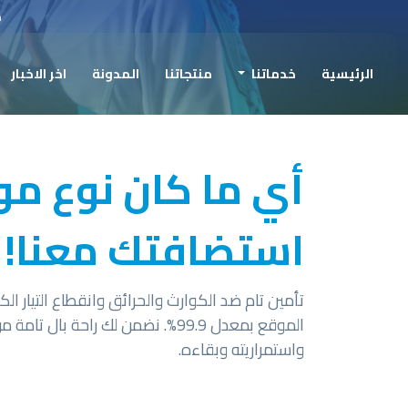
ح
الرئيسية
خدماتنا
منتجاتنا
المدونة
اخر الاخبار
أي ما كان نوع مو
استضافتك معنا!
تأمين تام ضد الكوارث والحرائق وانقطاع التيار 
الموقع بمعدل 99.9%. نضمن لك راحة 
واستمراريته وبقاءه.