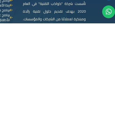
برنامج إ
تأسست شركة "كواكب التقنية" في العام
ربط الأ
برنامج م
2020 بهدف تقديم حلول تقنية رائدة
برنامج 
ومبتكرة لعملائنا من الشركات والمؤسسات.
للأطفال
الربط م
نحن نؤمن في "كواكب التقنية" بأهمية
برنامج 
التكنولوجيا كعامل مساعد رئيسي لنجاح
برنامج إ
برنامج 
الأعمال إلى أعلى المستويات.
برنامج 
برنامج إ
المزيد عنا
برنامج إ
الوساطة
برنامج إ
برنامج إ
برنامج إ
برنامج 
برنامج ا
ادارة ال
المقاول
جميع الحقوق محفوظة لـ
كواكب التقنية
. © 2024