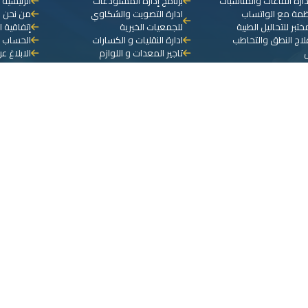
دارة القاعات والمناسبات
برنامج إدارة المستودعات
الرئيسية
نظمة مع الواتساب
ادارة التصويت والشكاوي
من نحن
ختبر للتحاليل الطبية
للجمعيات الخيرية
إتفاقية ا
علاج النطق والتخاطب
ادارة النقليات و الكسارات
الحساب ا
تاجير المعدات و اللوازم
الابلاغ ع
ع هيئة الزكاة والدخل
مكاتب الايجار و العقارات
منطقة ال
إدارة المغاسل
برنامج ادارة الجمعيات الخيرية
إضافة تذ
دارة المكاتب السياحية
برنامج محاسب
سي للمحاسبة
برنامج إدارة العيادات الطبية
تولف لإدارة المدارس
برنامج إدارة عيادات الحجامة
دارة مراكز العلاج الطبيعي
برنامج إدارة عيادات الاسنان
دارة الصيدلية
الفاتورة الالكترونية
 المالية
برنامج الكاشير
دارة النقليات
برنامج المطاعم والمقاهي
دارة العقارات
برنامج إدارة العيادات البيطرية
دارة التقسيط
برنامج إدارة محلات الخياطة
إدارة مكاتب الاستقدام
برنامج إدارة السجلات الطبية
لخياط
عيادات التجميل والليزر
دورات التعليمية والطلاب
الصادر و الوارد
ات و ادارة المشاريع