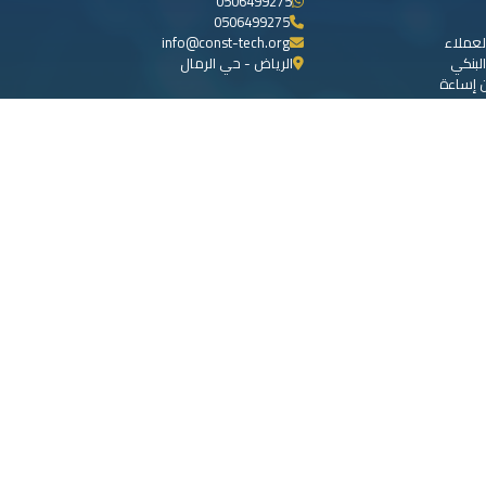
0506499275
0506499275
لعملاء
info@const-tech.org
لبنكي
الرياض - حي الرمال
ن إساءة
عملاء
كرة