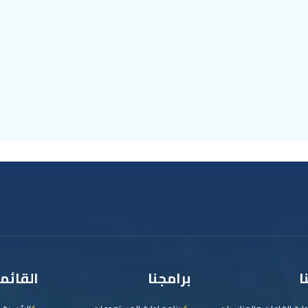
ا
برامجنا
القائم