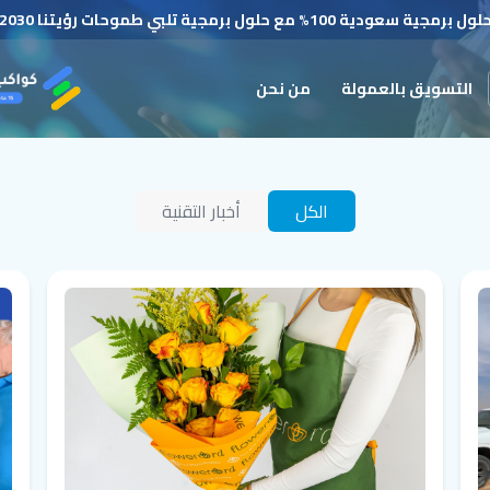
لول برمجية سعودية 100% مع حلول برمجية تلبي طموحات رؤيتنا 2030
التسويق بالعمولة
من نحن
الكل
أخبار التقنية